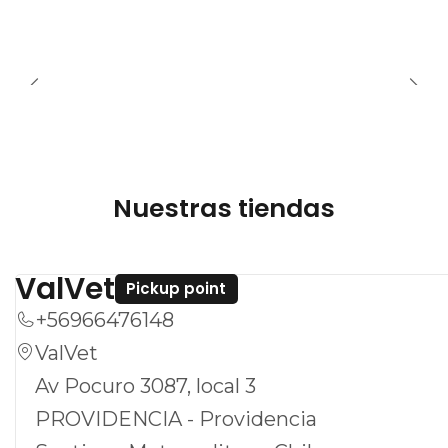
See details
Nuestras tiendas
ValVet
Pickup point
+56966476148
ValVet
Av Pocuro 3087, local 3
PROVIDENCIA - Providencia