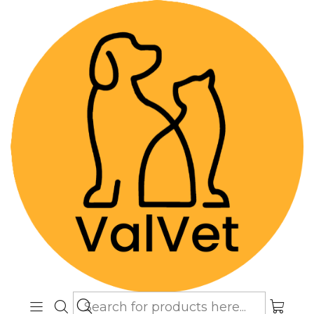
Despacho GRATIS por compras sobre
$89.990
(Válido desde Coquimbo hasta Los
Lagos)
Home
Alimentos y Snacks
Gatos
Alimentos Medicados
Virbac HPM Cat U1: Struvite Dissolution 1.5 kg
(Urinary)