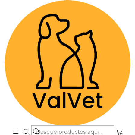
Despacho GRATIS por compras sobre
$89.990
(Válido desde Coquimbo hasta Los
Lagos)
Inicio
Alimentos y Snacks
Perros
Snacks
Hueso Deli-Dog Snack Dental Masticable