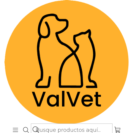
Despacho GRATIS por compras sobre
$89.990
(Válido desde Coquimbo hasta Los
Lagos)
Inicio
Alimentos y Snacks
Perros
Alimentos Super premium
Brit Care Hypo Medium Breed Lamb 3 Kg