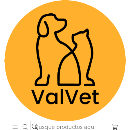
Despacho GRATIS por compras sobre
$89.990
(Válido desde Coquimbo hasta Los
Lagos)
Inicio
Alimentos y Snacks
Perros
Alimentos Super premium
Brit Care Hypo Large Breed Lamb 3 Kg