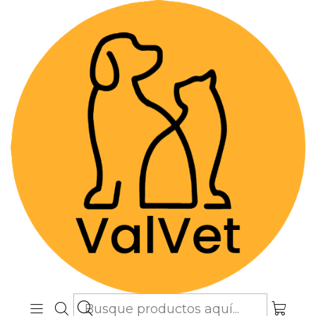
Despacho GRATIS por compras sobre
$89.990
(Válido desde Coquimbo hasta Los
Lagos)
Inicio
Alimentos y Snacks
Perros
Alimentos Medicados
Canine i/d Digestive Care Low Fat 3,85 kg