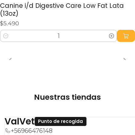
Altamente Digestible:
Enriquecido con
Canine i/d Digestive Care Low Fat Lata
jengibre para calmar el tracto
(13oz)
gastrointestinal y ácidos grasos Omega-3
$5.490
para reducir la inflamación.
Cantidad
Cuidado Urinario:
Incluye el sello
S+OXSHIELD
para prevenir la formación
de cristales.
Nuestras tiendas
ValVet
Punto de recogida
+56966476148