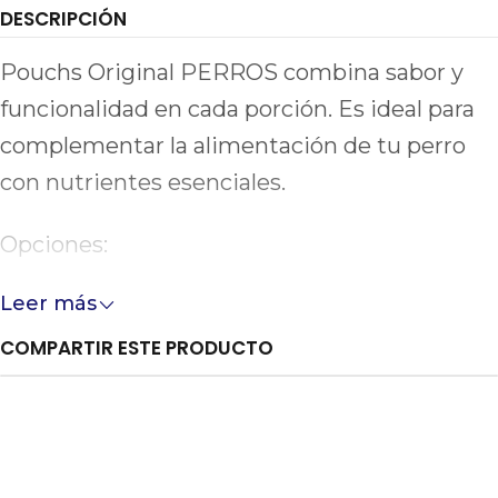
DESCRIPCIÓN
Pouchs Original PERROS combina sabor y
funcionalidad en cada porción. Es ideal para
complementar la alimentación de tu perro
con nutrientes esenciales.
Opciones:
Leer más
●
Mantequilla de Almendras:
fuente de
antioxidantes y grasas saludables.
COMPARTIR ESTE PRODUCTO
●
Caldo de Huesos:
salud articular,
antiinflamatorio, delicioso sabor.