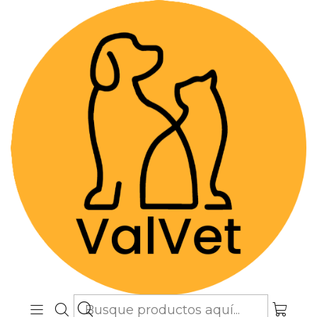
Despacho GRATIS por compras sobre
$89.990
(Válido desde Coquimbo hasta Los
Lagos)
Inicio
Alimentos y Snacks
Perros
Snacks
Snack Untable para Perros Winga