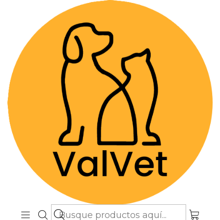
Despacho GRATIS por compras sobre
$89.990
(Válido desde Coquimbo hasta Los
Lagos)
Inicio
Farmacia Veterinaria
Gastroentéricos
Cerenia 24 mg - Comprimidos