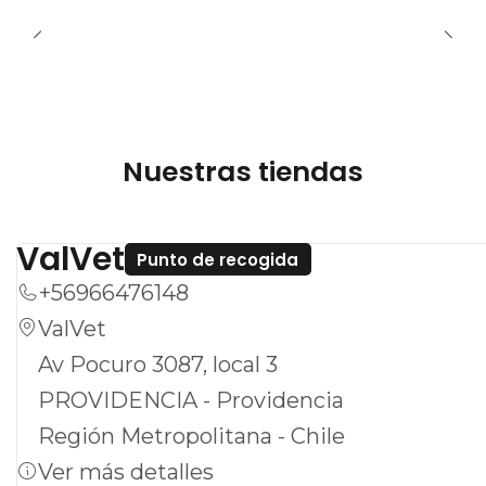
de administrar, asegurando que su mascota
pueda recibir el tratamiento necesario sin
complicaciones. A diferencia de otros
antieméticos, Cerenia es específico para uso
veterinario y ha demostrado un perfil de
Nuestras tiendas
seguridad favorable en distintas especies.
ValVet
Confíe en Cerenia 24 mg para cuidar la salud
Punto de recogida
de su mascota. Con su presentación efectiva
+56966476148
y su formulación específica para animales, es
ValVet
la solución ideal para garantizar el bienestar
Av Pocuro 3087, local 3
de su fiel compañero.
PROVIDENCIA - Providencia
Región Metropolitana - Chile
Uso veterinario.
Ver más detalles