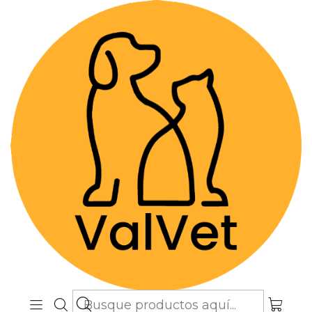
Despacho GRATIS por compras sobre
$89.990
(Válido desde Coquimbo hasta Los
Lagos)
Inicio
Farmacia Veterinaria
Terapias Naturales
Complemento Alérgico - Flores de Paz