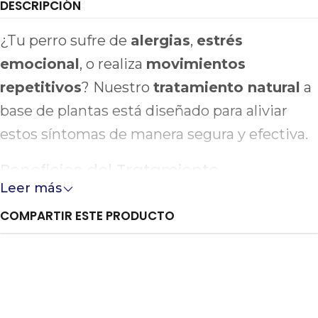
DESCRIPCIÓN
¿Tu perro sufre de
alergias
,
estrés
emocional
, o realiza
movimientos
repetitivos
? Nuestro
tratamiento natural
a
base de plantas está diseñado para aliviar
estos síntomas de manera segura y efectiva.
Beneficios del Tratamiento
Leer más
Alivio de la comezón
COMPARTIR ESTE PRODUCTO
Terapia natural
Reducción de movimientos repetitivos
Desarrollado por expertos
Incluye guía de bienestar