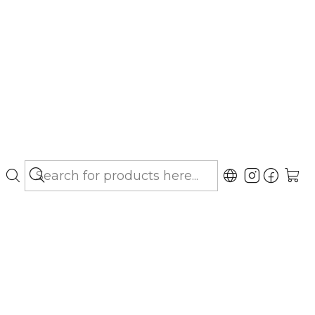
bo hasta Los Lagos)
Combi - Solución Oral
gar al Carro
Buy now
ubicaciones