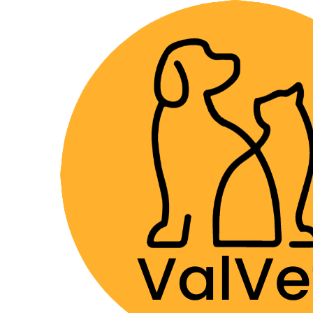
Despacho GRA
Home
Farmacia Veterinaria
Suplementos
Cani