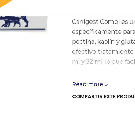
DESCRIPCIÓN
Canigest Combi es u
específicamente para
pectina, kaolín y glut
efectivo tratamiento 
ml y 32 ml, lo que fac
Lo que diferencia a 
Read more
mercado es su formul
COMPARTIR ESTE PROD
equilibrio saludable d
propiedades adiciona
frecuencia de las he
veterinario, garantiza