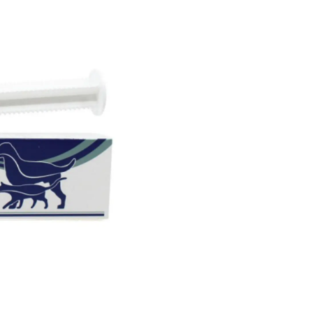
de su mascota.
Aproveche los benefi
gato el apoyo que nec
para aquellos dueños 
las molestias gastroi
tienda de veterinaria 