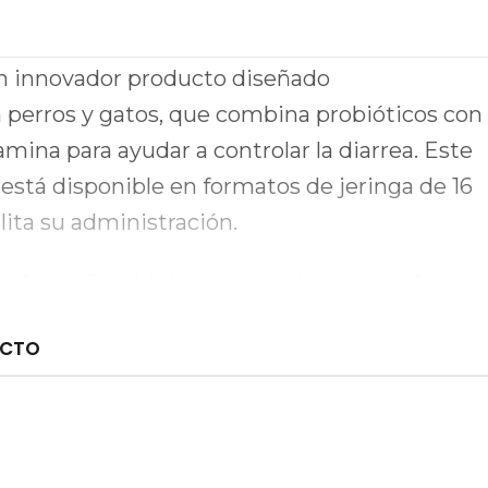
n innovador producto diseñado
 perros y gatos, que combina probióticos con
amina para ayudar a controlar la diarrea. Este
está disponible en formatos de jeringa de 16
ilita su administración.
Canigest Combi de otros productos en el
ación única, que no solo promueve un
UCTO
e la flora intestinal, sino que también ofrece
les que ayudan a mejorar la consistencia y
ces en mascotas. Este producto es de uso
ndo la seguridad y eficacia para el bienestar