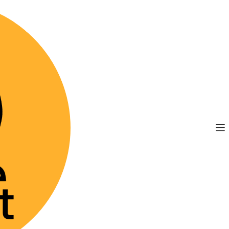
TIS por compras sobre $89.990
(Válido desde Coquim
gest Combi - Solución Oral
|
Canigest 
PRESENTACIÓN
16 ml
32 ml
Agre
Cantidad
Mostrar stock de 