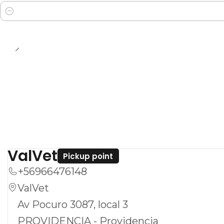
Cantidad
ValVet
Pickup point
+56966476148
ValVet
Av Pocuro 3087, local 3
PROVIDENCIA - Providencia