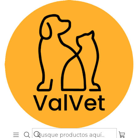
Despacho GRATIS por compras sobre
$89.990
(Válido desde Coquimbo hasta Los
Lagos)
Inicio
Farmacia Veterinaria
Suplementos
Ipakitine 180 gr - Suplemento para Perros y Gatos