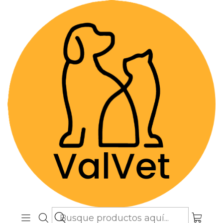
Despacho GRATIS por compras sobre
$89.990
(Válido desde Coquimbo hasta Los
Lagos)
Inicio
Farmacia Veterinaria
Antiinflamatorios
Naxpet 0,4% - Suspensión Oral