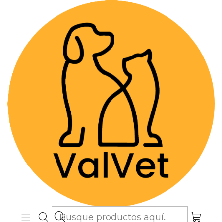
Despacho GRATIS por compras sobre
$89.990
(Válido desde Coquimbo hasta Los
Lagos)
Inicio
Blog
Boutique de Esenciales
Boutique de Esenciales