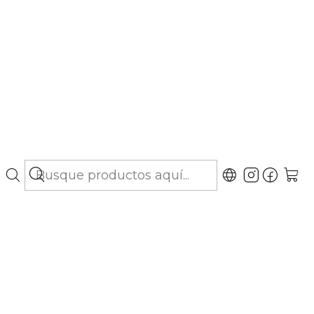
bo hasta Los Lagos)
 - Shampoo
ógico
gar al Carro
Comprar ahora
ubicaciones
calm Shampoo de Virbac, una solución