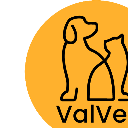
Despacho GRA
Inicio
Farmacia Veterinaria
Dermatológicos
All