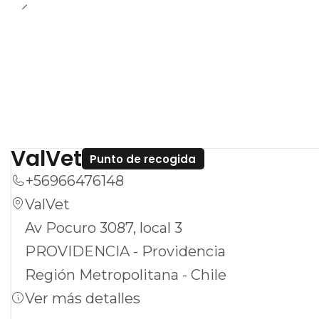
ValVet
Punto de recogida
+56966476148
ValVet
Av Pocuro 3087, local 3
PROVIDENCIA - Providencia
Región Metropolitana - Chile
Ver más detalles