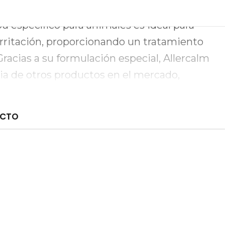
para el cuidado óptimo de la piel de tu
 específico para animales es ideal para
a irritación, proporcionando un tratamiento
Gracias a su formulación especial, Allercalm
a de otros productos en el mercado,
 excepcional por la sensibilidad de la piel de
UCTO
Allercalm Shampoo no solo mejora el bienestar
ue también contribuye a mantener su pelaje
ones. Su fácil aplicación y su capacidad para
érgicas hacen de este champú una opción
dueños preocupados por la salud de sus