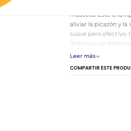
veterinaria diseñada 
mascota. Este champú
aliviar la picazón y l
suave pero efectivo. 
Shampoo se diferenci
ofreciendo un respeto
Leer más
tu mascota.
COMPARTIR ESTE PROD
El uso frecuente de 
de tu animal, sino q
en excelentes condici
calmar reacciones al
imprescindible para 
mascotas.