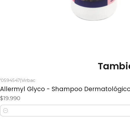
Tambié
'0594547
|
Virbac
Allermyl Glyco - Shampoo Dermatológic
$19.990
Cantidad