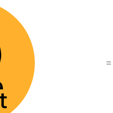
TIS por compras sobre $89.990
(Válido desde Coquim
ercalm - Shampoo Dermatológico
|
Allercalm
Dermatol
Agre
Cantidad
Mostrar stock de 
DESCRIPCIÓN
Presentamos el Aller