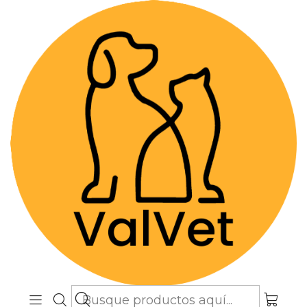
Despacho GRATIS por compras sobre
$89.990
(Válido desde Coquimbo hasta Los
Lagos)
Inicio
Farmacia Veterinaria
Suplementos
Aminomix Pet 120 - Comprimidos