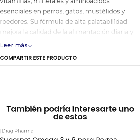
vitaminas, minerales y aminoácidos
esenciales en perros, gatos, mustélidos y
roedores. Su fórmula de alta palatabilidad
mejora la calidad de la alimentación diaria y
es un excelente soporte en fases críticas
Leer más
como el crecimiento, preñez, lactancia y
COMPARTIR ESTE PRODUCTO
geriatría, así como en animales en
entrenamiento o convalecencia.
También podría interesarte uno
de estos
|
Drag Pharma
Superpet Omega 3 y 6 para Perros