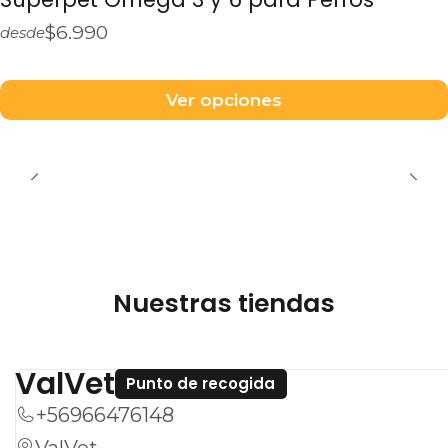
$6.990
desde
Ver opciones
Nuestras tiendas
ValVet
Punto de recogida
+56966476148
ValVet