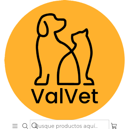
Despacho GRATIS por compras sobre
$89.990
(Válido desde Coquimbo hasta Los
Lagos)
Inicio
Alimentos y Snacks
Perros
Snacks
Heart Chips - Snack Natural