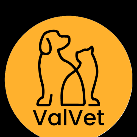
una, debe agendar previamente una
Consulta General para validación clínica.
Cadena de Frío: No realizamos envíos a
domicilio ni a regiones. El retiro es
exclusivo en nuestra clínica en
Providencia.
Protocolo de Retiro: Para la entrega de
cajas, es obligatorio portar cooler con
unidades de frío (icepacks). No se
entregará el producto si no se cumplen
estas condiciones de seguridad biológica.
🛒 Proceso de Adquisición y Stock