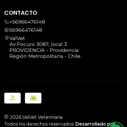
corresponde a 1 vial (1 ml). Si por el peso del
CONTACTO
paciente se requiere una dosis mayor, la
+56966476148
diferencia se ajustará presencialmente en
56966476148
clínica.
ValVet
Av Pocuro 3087, local 3
PROVIDENCIA - Providencia
Región Metropolitana - Chile
2026 ValVet Veterinaria.
Todos los derechos reservados.
Desarrollado por