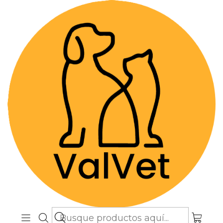
Despacho GRATIS por compras sobre
$89.990
(Válido desde Coquimbo hasta Los
Lagos)
Inicio
Farmacia Veterinaria
Terapias Biológicas
Librela 15 mg (Administración en Clínica o Caja
Cerrada)