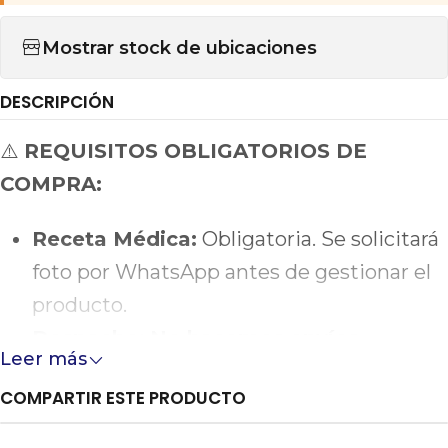
Mostrar stock de ubicaciones
DESCRIPCIÓN
⚠️
REQUISITOS OBLIGATORIOS DE
COMPRA:
Receta Médica:
Obligatoria. Se solicitará
foto por WhatsApp antes de gestionar el
producto.
Despacho:
No hacemos envíos.
Leer más
Requiere cadena de frío estricta.
COMPARTIR ESTE PRODUCTO
Retiro:
Exclusivo en Providencia. Traer
cooler y geles congelados (icepacks).