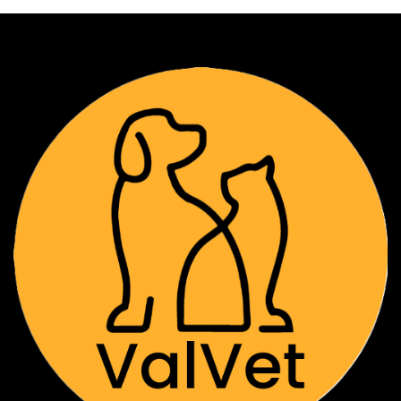
receta (física o digital). Si no cuenta con
una, debe agendar previamente una
Consulta General para validación clínica.
Cadena de Frío: No realizamos envíos a
domicilio ni a regiones. El retiro es
exclusivo en nuestra clínica en
Providencia.
Protocolo de Retiro: Para la entrega de
cajas, es obligatorio portar cooler con
unidades de frío (icepacks). No se
entregará el producto si no se cumplen
estas condiciones de seguridad biológica.