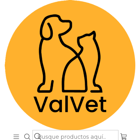
Despacho GRATIS por compras sobre
$89.990
(Válido desde Coquimbo hasta Los
Lagos)
Inicio
Farmacia Veterinaria
Terapias Biológicas
Librela 5 mg (Administración en Clínica o Caja
Cerrada)