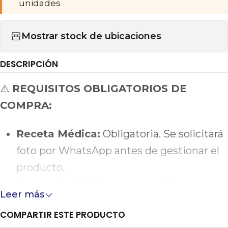
unidades
Mostrar stock de ubicaciones
DESCRIPCIÓN
⚠️
REQUISITOS OBLIGATORIOS DE
COMPRA:
Receta Médica:
Obligatoria. Se solicitará
foto por WhatsApp antes de gestionar el
producto.
Despacho:
No hacemos envíos.
Leer más
Requiere cadena de frío estricta.
COMPARTIR ESTE PRODUCTO
Retiro:
Exclusivo en Providencia. Traer