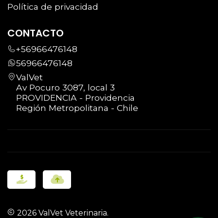
Política de privacidad
Nota técnica: El valor de aplicación
CONTACTO
corresponde a 1 vial (1 ml). Si por el peso del
+56966476148
paciente se requiere una dosis mayor, la
56966476148
diferencia se ajustará presencialmente en
ValVet
clínica.
Av Pocuro 3087, local 3
PROVIDENCIA - Providencia
Región Metropolitana - Chile
2026 ValVet Veterinaria.