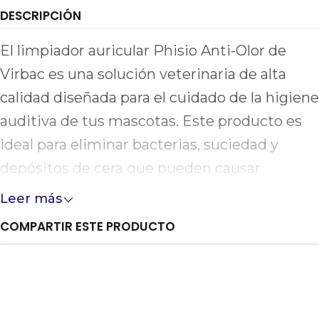
DESCRIPCIÓN
El limpiador auricular Phisio Anti-Olor de
Virbac es una solución veterinaria de alta
calidad diseñada para el cuidado de la higiene
auditiva de tus mascotas. Este producto es
ideal para eliminar bacterias, suciedad y
depósitos de cera que pueden causar
incomodidad y problemas auditivos en
Leer más
animales.
COMPARTIR ESTE PRODUCTO
Entre sus características destacadas, el
limpiador tiene propiedades anti-olor que
ayudan a mantener los oídos de tus animales