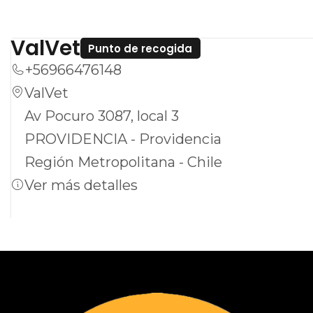
invirtiendo en la higiene de tu mascota, sino
también en su bienestar general.
ValVet
Punto de recogida
Asegúrate de incorporar este producto en la
+56966476148
rutina de cuidado de tu mascota para
ValVet
promover una higiene adecuada y prevenir
Av Pocuro 3087, local 3
inconvenientes.
PROVIDENCIA - Providencia
Región Metropolitana - Chile
Ver más detalles