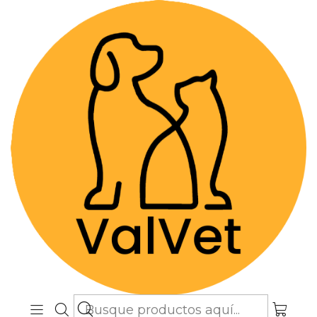
Despacho GRATIS por compras sobre
$89.990
(Válido desde Coquimbo hasta Los
Lagos)
Inicio
Higiene y Baño
Shampoo y Todo para el Spa
Phisio Anti-Odor Limpiador Auricular