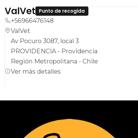
ValVet
Punto de recogida
+56966476148
ValVet
Av Pocuro 3087, local 3
PROVIDENCIA - Providencia
Región Metropolitana - Chile
Ver más detalles