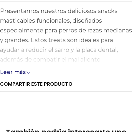
Presentamos nuestros deliciosos snacks
masticables funcionales, diseñados
especialmente para perros de razas medianas
y grandes. Estos treats son ideales para
ayudar a reducir el sarro y la placa dental,
además de combatir el mal aliento,
asegurando así una higiene bucal óptima
Leer más
para tu compañero peludo.
COMPARTIR ESTE PRODUCTO
Nuestros snacks contienen el alga natural
A.N. ProDen®, que actúa desde el interior,
ofreciendo un soporte efectivo a la salud
dental de tu perro. Aunque son un excelente