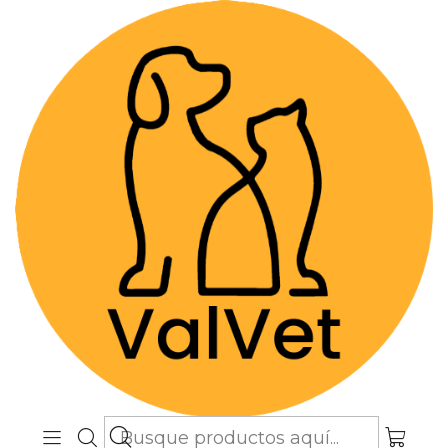
Despacho GRATIS por compras sobre
$89.990
(Válido desde Coquimbo hasta Los
Lagos)
Inicio
Alimentos y Snacks
Perros
Snacks
PlaqueOff Dental Care Bones