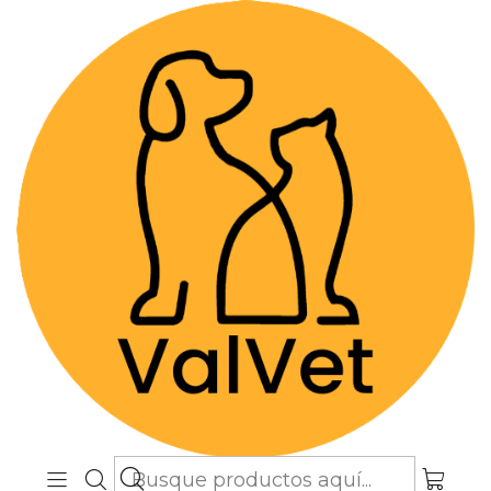
Despacho GRATIS por compras sobre
$89.990
(Válido desde Coquimbo hasta Los
Lagos)
Inicio
Farmacia Veterinaria
Terapias Biológicas
Cytopoint 10 mg (Administración en Clínica o Caja
Cerrada)