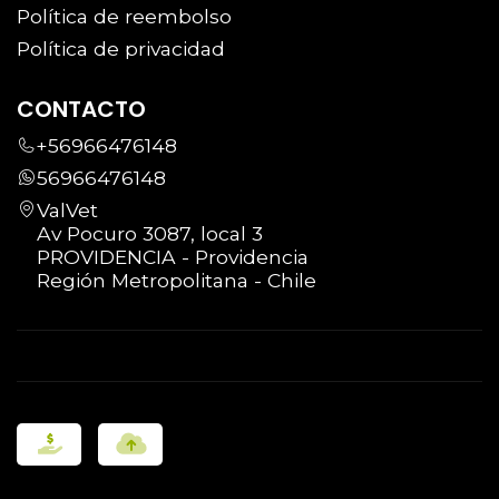
Política de reembolso
Nota técnica: El valor de aplicación
Política de privacidad
corresponde a 1 vial (1 ml). Si por el peso del
CONTACTO
paciente se requiere una dosis mayor, la
+56966476148
diferencia se ajustará presencialmente en
56966476148
clínica.
ValVet
Av Pocuro 3087, local 3
PROVIDENCIA - Providencia
Región Metropolitana - Chile