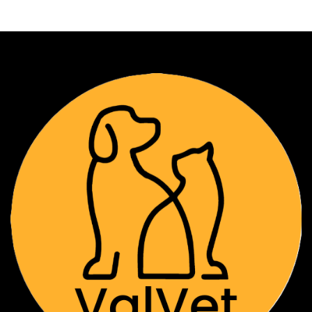
receta (física o digital). Si no cuenta con
una, debe agendar previamente una
Consulta General para validación clínica.
Cadena de Frío: No realizamos envíos a
domicilio ni a regiones. El retiro es
exclusivo en nuestra clínica en
Providencia.
Protocolo de Retiro: Para la entrega de
cajas, es obligatorio portar cooler con
unidades de frío (icepacks). No se
entregará el producto si no se cumplen
estas condiciones de seguridad biológica.