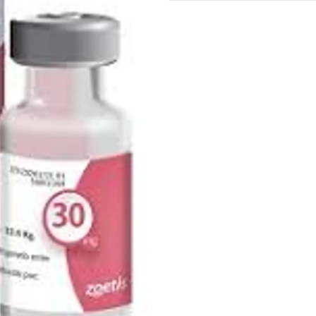
📅
AGENDA TU A
AQUÍ
Si prefieres que nue
dosis de tu mascota
directamente en el li
Selección de 
💉 Aplicación Prof
administración se
una verificación t
indicado es el val
📦 Pack 2 Dosis (C
gestión externa de