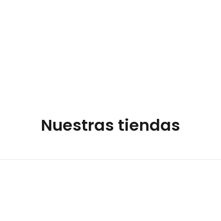
el peso del paciente 
Ver detalles
ajustará presencialme
Nuestras tiendas