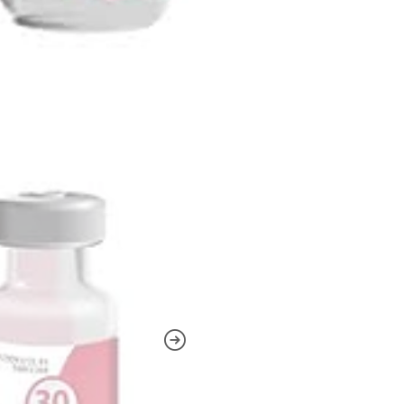
viales. No incluye 
⚠️ Requisitos 
Orden Médica: Es o
digital). Si no c
Consulta General p
Cadena de Frío: No
El retiro es exclu
Protocolo de Retir
portar cooler con 
producto si no se
biológica.