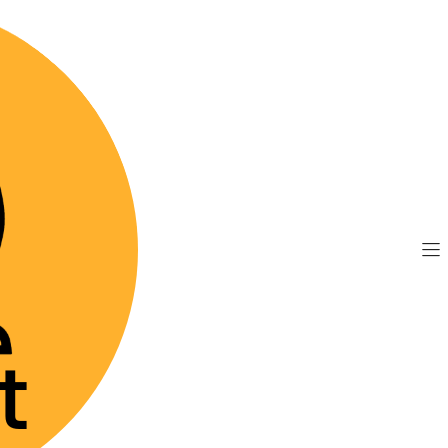
TIS por compras sobre $89.990
(Válido desde Coquim
Cytopoint 30 mg (Administración en Clínica o Caja 
|
Cytopoint
(Administr
Caja Cerr
FORMATO
Caja Cerrada (2 viale