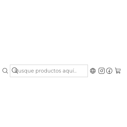
bo hasta Los Lagos)
Cerrada)
 30 mg
ación en Clínica o
ada)
s)
Aplicación en Clínica (1 vial + servicio)