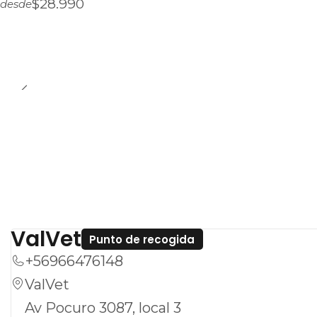
$28.990
desde
ValVet
Punto de recogida
+56966476148
ValVet
Av Pocuro 3087, local 3