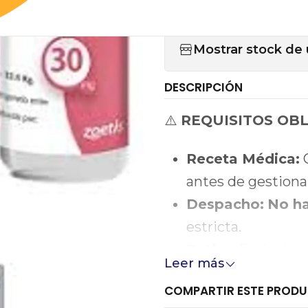
Sólo puedes compr
Mostrar stock de 
DESCRIPCIÓN
⚠️
REQUISITOS OB
Receta Médica:
O
antes de gestiona
Despacho:
No h
estricta.
Retiro:
Exclusivo 
Leer más
congelados (icepa
COMPARTIR ESTE PROD