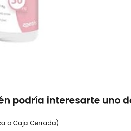
🛒 Proceso de 
Disponibilidad: C
concretar el pago.
Pedidos Especiale
podemos realizar
estará disponible 
aproximado de 6 d
Coordinación: Agen
n podría interesarte uno d
notificación de re
pedido.
ca o Caja Cerrada)
Nota técnica: El valor