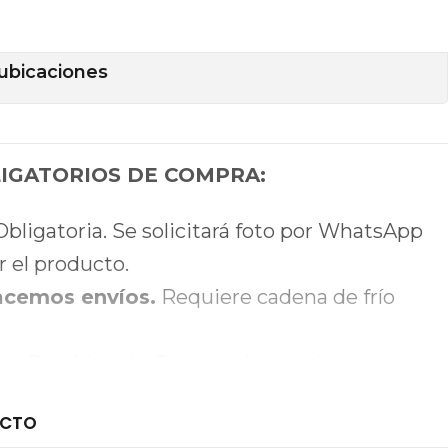
ar un máximo de 1 unidades
ubicaciones
LIGATORIOS DE COMPRA:
bligatoria. Se solicitará foto por WhatsApp
r el producto.
acemos envíos.
Requiere cadena de frío
en Providencia. Traer cooler y geles
cks).
UCTO